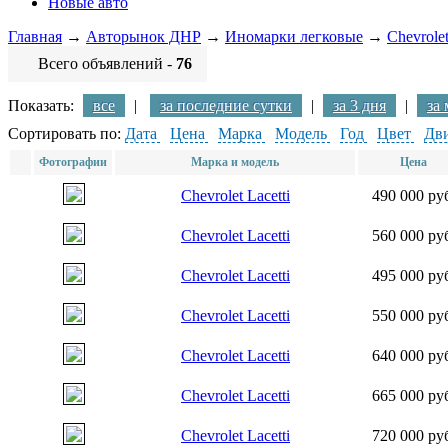
Новые авто
Главная
→
Авторынок ДНР
→
Иномарки легковые
→
Chevrole
Всего объявлений -
76
Показать:
все
|
за последние сутки
|
за 3 дня
|
за
Сортировать по:
Дата
Цена
Марка
Модель
Год
Цвет
Дви
Фотографии
Марка и модель
Цена
Chevrolet Lacetti
490 000 ру
Chevrolet Lacetti
560 000 ру
Chevrolet Lacetti
495 000 ру
Chevrolet Lacetti
550 000 ру
Chevrolet Lacetti
640 000 ру
Chevrolet Lacetti
665 000 ру
Chevrolet Lacetti
720 000 ру