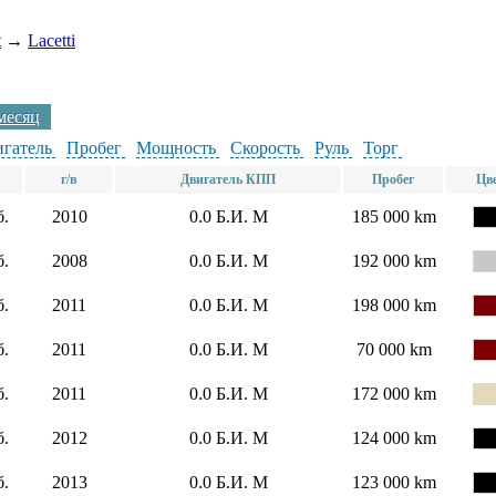
t
→
Lacetti
 месяц
гатель
Пробег
Мощность
Скорость
Руль
Торг
г/в
Двигатель КПП
Пробег
Цв
б.
2010
0.0
Б.И.
М
185 000 km
б.
2008
0.0
Б.И.
М
192 000 km
б.
2011
0.0
Б.И.
М
198 000 km
б.
2011
0.0
Б.И.
М
70 000 km
б.
2011
0.0
Б.И.
М
172 000 km
б.
2012
0.0
Б.И.
М
124 000 km
б.
2013
0.0
Б.И.
М
123 000 km