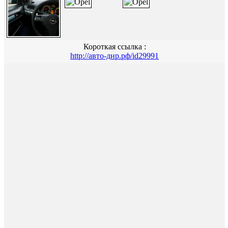
Короткая ссылка :
http://авто-днр.рф/id29991