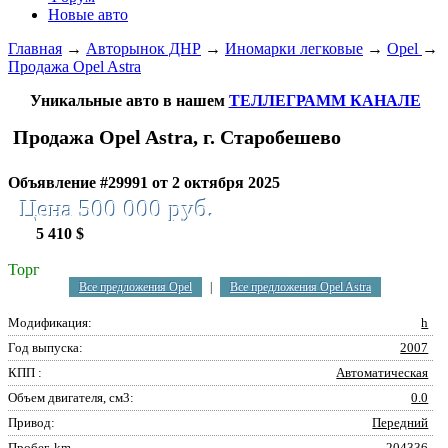
Новые авто
Главная
→
Авторынок ДНР
→
Иномарки легковые
→
Opel
→
Продажа Opel Astra
Уникальные авто в нашем
ТЕЛЛЕГРАММ КАНАЛЕ
Продажа Opel Astra, г. Старобешево
Объявление #29991 от 2 октября 2025
Цена 500 000 руб.
5 410 $
Торг
Все предложения Opel
|
Все предложения Opel Astra
Модификация:
h
Год выпуска:
2007
КПП :
Автоматическая
Объем двигателя, см3:
0.0
Привод:
Передний
Пробег, km
204336