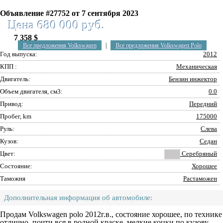
Объявление #27752 от 7 сентября 2023
Цена 680 000 руб.
7 358 $
Все предложения Volkswagen
|
Все предложения Volkswagen Polo
Год выпуска:
2012
КПП :
Механическая
Двигатель:
Бензин инжектор
Объем двигателя, см3:
0.0
Привод:
Передний
Пробег, km
175000
Руль:
Слева
Кузов:
Седан
Цвет:
Серебряный
Состояние:
Хорошее
Таможня
Растаможен
Дополнительная информация об автомобиле:
Продам Volkswagen polo 2012г.в., состояние хорошее, по технике
отлично, почти вся в родной краске, мелкие коцки по кузову,