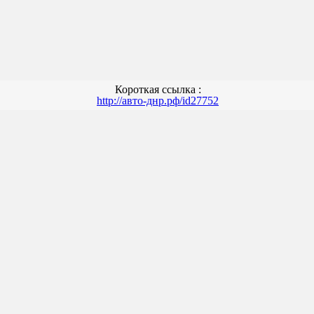
Короткая ссылка :
http://авто-днр.рф/id27752