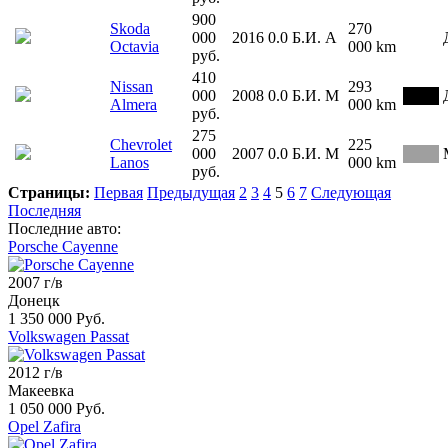
900
Skoda
270
000
2016
0.0
Б.И.
А
Octavia
000 km
руб.
410
Nissan
293
000
2008
0.0
Б.И.
М
Almera
000 km
руб.
275
Chevrolet
225
000
2007
0.0
Б.И.
М
Lanos
000 km
руб.
Страницы:
Первая
Предыдущая
2
3
4
5
6
7
Следующая
Последняя
Последние авто:
Porsche Cayenne
2007 г/в
Донецк
1 350 000 Руб.
Volkswagen Passat
2012 г/в
Макеевка
1 050 000 Руб.
Opel Zafira