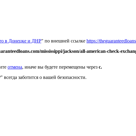
вто в Донецке и ДНР
" по внешней ссылке
https://theguaranteedloan
guaranteedloans.com/mississippi/jackson/all-american-check-exchan
мите
отмена
, иначе вы будете перемещены через
с.
" всегда заботится о вашей безопасности.