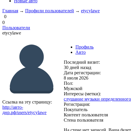
Новые авто
Главная
→
Профили пользователей
→
etycylawe
0
0
Пользователи
etycylawe
Профиль
Авто
Последний визит:
30 дней назад
Дата регистрации:
8 июля 2026
Пол:
Мужской
Интересы (метки):
слушание музыки определенного
Ссылка на эту страницу:
Регистрация:
http://авто-
Покупатель
днр.рф/users/etycylawe
Контент пользователя
Стена пользователя
На стене нет записей. Ваша буде