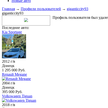
Новые авто
Главная
→
Профили пользователей
→
giganticcity93
giganticcity93
Профиль пользователя был удале
Последние авто:
Kia Sportage
2012 г/в
Донецк
1 295 000 Руб.
Renault Megane
2004 г/в
Донецк
395 000 Руб.
Volkswagen Tiguan
2018 г/в