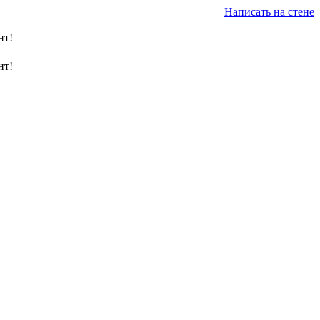
Написать на стене
нт!
нт!