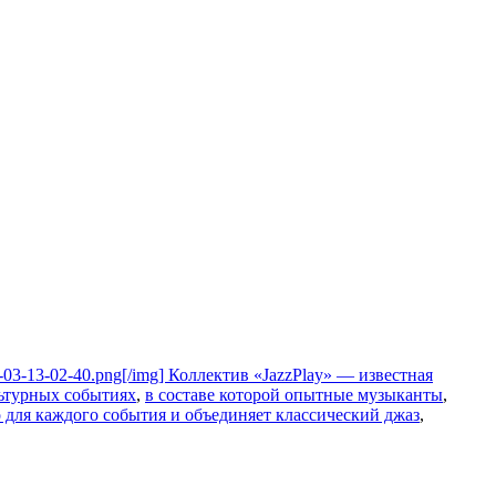
-03-13-02-40.png[/img] Коллектив «JazzPlay» — известная
льтурных событиях
,
в составе которой опытные музыканты
,
о для каждого события и объединяет классический джаз
,