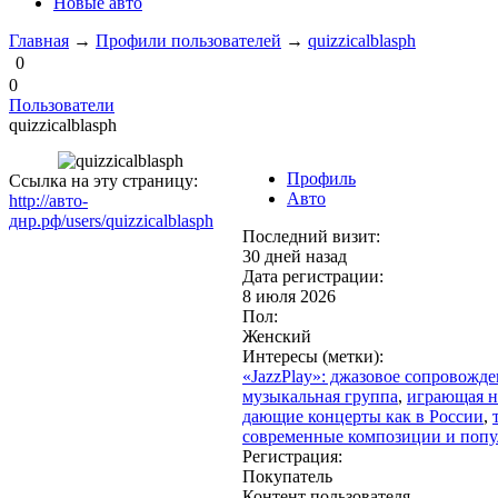
Новые авто
Главная
→
Профили пользователей
→
quizzicalblasph
0
0
Пользователи
quizzicalblasph
Профиль
Ссылка на эту страницу:
Авто
http://авто-
днр.рф/users/quizzicalblasph
Последний визит:
30 дней назад
Дата регистрации:
8 июля 2026
Пол:
Женский
Интересы (метки):
«JazzPlay»: джазовое сопровожден
музыкальная группа
,
играющая н
дающие концерты как в России
,
современные композиции и попу
Регистрация:
Покупатель
Контент пользователя