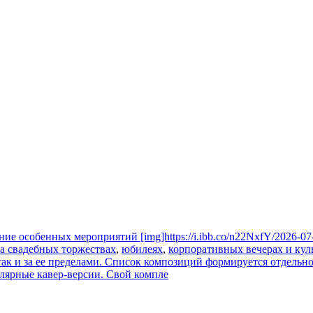
ие особенных мероприятий [img]https://i.ibb.co/n22NxfY/2026-07
а свадебных торжествах
,
юбилеях
,
корпоративных вечерах и ку
так и за ее пределами. Список композиций формируется отдельн
лярные кавер-версии. Свой компле