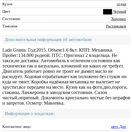
Кузов:
седан
Цвет:
Черный
Состояние:
Хорошее
Таможня
Растаможен
Дополнительная информация об автомобиле:
Lada Granta. Год:2015. Объем:1.6 8кл. КПП: Механика.
Пробег:134.000 родной. ПТС: Оригинал 2 владельца. Не
такси,не доставка. Автомобиль в отличном состоянии как
технически так и визуально, вложений ни каких не требует.
Двигатель работает ровно не троит не дымит масло не
расходует. Ходовая отрабатывает как положено без стуков ни
куда не тянет. Коробка надёжная механика не вылетает не
хрустит,все передачи на месте. Кузов как на фото,дно,пороги,
стаканы, Ланжероны в заводском состоянии. Салон
чистый,опрятный. Документы кристально чистые без штрафов
и запретов. Осмотр: Макеевка.
Информация о владельце:
Контактное лицо:
авто Днр