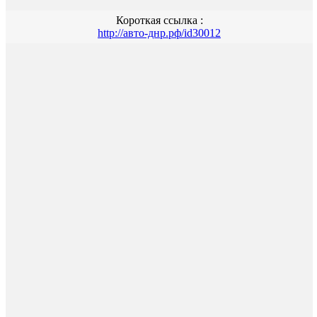
Короткая ссылка :
http://авто-днр.рф/id30012