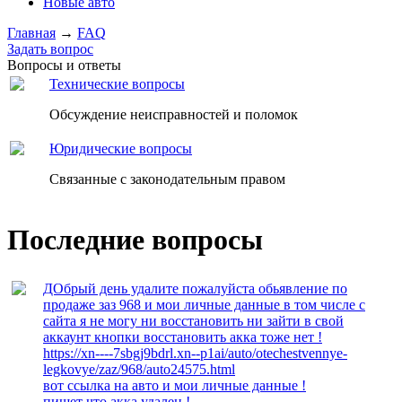
Новые авто
Главная
→
FAQ
Задать вопрос
Вопросы и ответы
Технические вопросы
Обсуждение неисправностей и поломок
Юридические вопросы
Связанные с законодательным правом
Последние вопросы
ДОбрый день удалите пожалуйста обьявление по
продаже заз 968 и мои личные данные в том числе с
сайта я не могу ни восстановить ни зайти в свой
аккаунт кнопки восстановить акка тоже нет !
https://xn----7sbgj9bdrl.xn--p1ai/auto/otechestvennye-
legkovye/zaz/968/auto24575.html
вот ссылка на авто и мои личные данные !
пишет что акка удален !