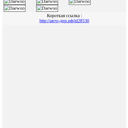
Короткая ссылка :
http://авто-днр.рф/id28530