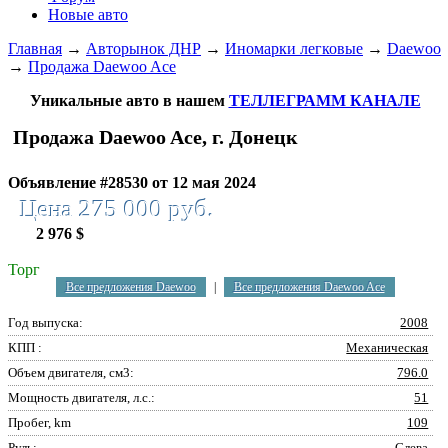
Новые авто
Главная
→
Авторынок ДНР
→
Иномарки легковые
→
Daewoo
→
Продажа Daewoo Ace
Уникальные авто в нашем
ТЕЛЛЕГРАММ КАНАЛЕ
Продажа Daewoo Ace, г. Донецк
Объявление #28530 от 12 мая 2024
Цена 275 000 руб.
2 976 $
Торг
Все предложения Daewoo
|
Все предложения Daewoo Ace
Год выпуска:
2008
КПП :
Механическая
Объем двигателя, см3:
796.0
Мощность двигателя, л.с.:
51
Пробег, km
109
Руль:
Слева