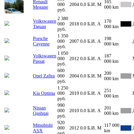
Renault
165
000
2004
0.0
Б.И.
М
Megane
000 km
руб.
2 380
Volkswagen
170
000
2018
0.0
Б.И.
А
Tiguan
000 km
руб.
1 350
Porsche
198
000
2007
0.0
Б.И.
А
Cayenne
000 km
руб.
1 050
Volkswagen
187
000
2012
0.0
Б.И.
А
Passat
000 km
руб.
600
200
Opel Zafira
000
2004
0.0
Б.И.
М
000 km
руб.
1 250
251
Kia Optima
000
2019
0.0
Б.И.
А
000 km
руб.
990
Nissan
201
000
2010
0.0
Б.И.
А
Qashqai
000 km
руб.
920
Mitsubishi
117 000
000
2012
0.0
Б.И.
М
ASX
km
руб.