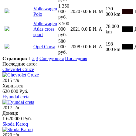
1 350
Volkswagen
130
000
2020
0.0
Б.И.
М
Polo
000 km
руб.
Volkswagen
3 500
78 000
Atlas cross
000
2021
0.0
Б.И.
А
km
sport
руб.
580
198
Opel Corsa
000
2008
0.0
Б.И.
А
000 km
руб.
Страницы:
1
2
3
Следующая
Последняя
Последние авто:
Chevrolet Cruze
2015 г/в
Харцызск
620 000 Руб.
Hyundai creta
2017 г/в
Донецк
1 620 000 Руб.
Skoda Karoq
2020 г/в