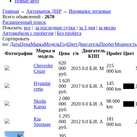
Новые авто
Главная
→
Авторынок ДНР
→
Иномарки легковые
Всего объявлений -
2670
Расширенный поиск
Показать:
все
|
за последние сутки
|
за 3 дня
|
за месяц
Автомобили с пробегом
|
Без пробега
Сортировать
по:
Дата
Цена
Марка
Модель
Год
Цвет
Двигатель
Пробег
Мощность
Марка и
Двигатель
Фотографии
Цена
г/в
Пробег
Цвет
модель
КПП
620
Chevrolet
215
000
2015
0.0
Б.И.
М
Cruze
000 km
руб.
1 620
Hyundai
145
000
2017
0.0
Б.И.
А
creta
000 km
руб.
2 080
Skoda
98 000
000
2020
0.0
Б.И.
А
Karoq
km
руб.
1 295
Kia
181
000
2012
0.0
Б.И.
А
Sportage
000 km
руб.
395