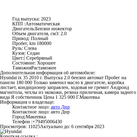
Год выпуска:
2023
КПП :
Автоматическая
Двигатель:
Бензин инжектор
Объем двигателя, см3:
2.0
Привод:
Полный
Пробег, km
180000
Руль:
Слева
Кузов:
Седан
Цвет:
Серебряный
Состояние:
Хорошее
Таможня
Растаможен
Дополнительная информация об автомобиле:
Hyundai ix 35 2010 г. Выпуска 2.0 бензин автомат Пробег на
панели 180 000 Только заменил масло в двигателе, коробка
листает, кондиционер заправлен, ходовая не гремит Андроид
магнитола, чехлы из экокожи, резина приличная, камера заднего
вида Я собственник Цена 1 325 000 Г.Макеевка
Информация о владельце:
Контактное лицо:
авто Днр
Контактное лицо:
авто Днр
Город:
Макеевка
Телефон :
+79495006430
Просмотров: 11025
Актуально до: 6 сентября 2023
Короткая ссылка :