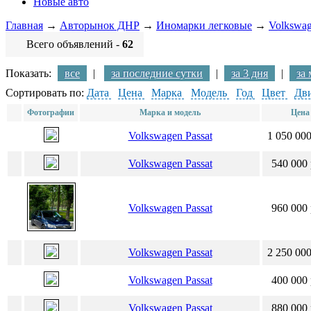
Новые авто
Главная
→
Авторынок ДНР
→
Иномарки легковые
→
Volkswa
Всего объявлений -
62
Показать:
все
|
за последние сутки
|
за 3 дня
|
за
Сортировать по:
Дата
Цена
Марка
Модель
Год
Цвет
Дви
Фотографии
Марка и модель
Цена
Volkswagen Passat
1 050 000
Volkswagen Passat
540 000 
Volkswagen Passat
960 000 
Volkswagen Passat
2 250 000
Volkswagen Passat
400 000 
Volkswagen Passat
880 000 