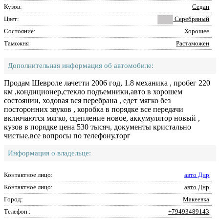
Кузов:
Седан
Цвет:
Серебряный
Состояние:
Хорошее
Таможня
Растаможен
Дополнительная информация об автомобиле:
Продам Шевроле лачетти 2006 год, 1.8 механика , пробег 220
км ,кондиционер,стекло подъемники,авто в хорошем
состоянии, ходовая вся перебрана , едет мягко без
посторонних звуков , коробка в порядке все передачи
включаются мягко, сцепление новое, аккумулятор новый ,
кузов в порядке цена 530 тысяч, документы кристально
чистые,все вопросы по телефону,торг
Информация о владельце:
Контактное лицо:
авто Днр
Контактное лицо:
авто Днр
Город:
Макеевка
Телефон :
+79493489143