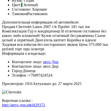
Кузов:
Седан
Цвет:
Зеленый
Состояние:
Хорошее
Таможня
Растаможен
Дополнительная информация об автомобиле:
Продам Chevrolet Lanos 2007 г/в Пробег 181 тыс км
Комплектация Гур и кондиционер В отличном состоянии без
каких либо вложений! Кузов отличный без ржавчины Салон
целый и опрятный Двигатель шепчет Коробка в идеале
Ходовая вся взбитая без посторонних звуков Цена 375.000 тыс
рублей торг при осмотре
Информация о владельце:
Контактное лицо:
авто Днр
Контактное лицо:
авто Днр
Город:
Донецк
Телефон :
+79497424524
Просмотров: 1931
Актуально до: 27 марта 2025
Короткая ссылка :
http://авто-днр.рф/id29372