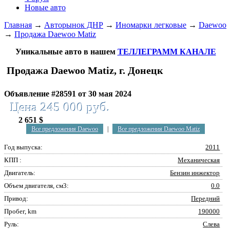
Новые авто
Главная
→
Авторынок ДНР
→
Иномарки легковые
→
Daewoo
→
Продажа Daewoo Matiz
Уникальные авто в нашем
ТЕЛЛЕГРАММ КАНАЛЕ
Продажа Daewoo Matiz, г. Донецк
Объявление #28591 от 30 мая 2024
Цена 245 000 руб.
2 651 $
Все предложения Daewoo
|
Все предложения Daewoo Matiz
Год выпуска:
2011
КПП :
Механическая
Двигатель:
Бензин инжектор
Объем двигателя, см3:
0.0
Привод:
Передний
Пробег, km
190000
Руль:
Слева