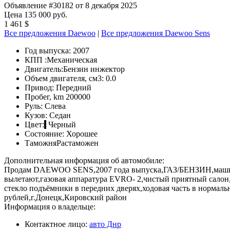
Объявление #30182 от 8 декабря 2025
Цена 135 000 руб.
1 461 $
Все предложения Daewoo
|
Все предложения Daewoo Sens
Год выпуска:
2007
КПП :
Механическая
Двигатель:
Бензин инжектор
Объем двигателя, см3:
0.0
Привод:
Передний
Пробег, km
200000
Руль:
Слева
Кузов:
Седан
Цвет:
Черный
Состояние:
Хорошее
Таможня
Растаможен
Дополнительная информация об автомобиле:
Продам DAEWOO SENS,2007 года выпуска,ГАЗ/БЕНЗИН,машина п
вылетают,газовая аппаратура EVRO- 2,чистый приятный салон,
стекло подъёмники в передних дверях,ходовая часть в нор
рублей,г.Донецк,Кировский район
Информация о владельце:
Контактное лицо:
авто Днр