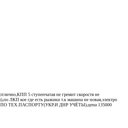
тлично,КПП 5 ступенчатая не гремит скоростя не
,по ЛКП кое где есть рыжики т.к машина не новая,электро
ДАЖА ПО ТЕХ.ПАСПОРТУ(УКР.И ДНР УЧЁТЫ),цена 135000