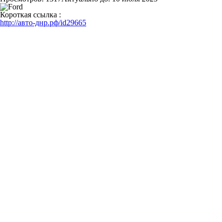
Короткая ссылка :
http://авто-днр.рф/id29665