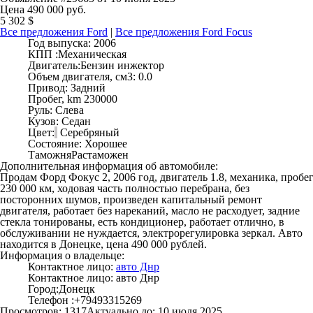
Цена 490 000 руб.
5 302 $
Все предложения Ford
|
Все предложения Ford Focus
Год выпуска:
2006
КПП :
Механическая
Двигатель:
Бензин инжектор
Объем двигателя, см3:
0.0
Привод:
Задний
Пробег, km
230000
Руль:
Слева
Кузов:
Седан
Цвет:
Серебряный
Состояние:
Хорошее
Таможня
Растаможен
Дополнительная информация об автомобиле:
Продам Форд Фокус 2, 2006 год, двигатель 1.8, механика, пробе
230 000 км, ходовая часть полностью перебрана, без
посторонних шумов, произведен капитальный ремонт
двигателя, работает без нареканий, масло не расходует, задние
стекла тонированы, есть кондиционер, работает отлично, в
обслуживании не нуждается, электрорегулировка зеркал. Авто
находится в Донецке, цена 490 000 рублей.
Информация о владельце:
Контактное лицо:
авто Днр
Контактное лицо:
авто Днр
Город:
Донецк
Телефон :
+79493315269
Просмотров: 1317
Актуально до: 10 июля 2025