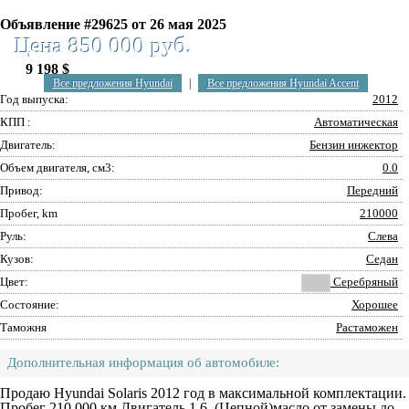
Объявление #29625 от 26 мая 2025
Цена 850 000 руб.
9 198 $
Все предложения Hyundai
|
Все предложения Hyundai Accent
Год выпуска:
2012
КПП :
Автоматическая
Двигатель:
Бензин инжектор
Объем двигателя, см3:
0.0
Привод:
Передний
Пробег, km
210000
Руль:
Слева
Кузов:
Седан
Цвет:
Серебряный
Состояние:
Хорошее
Таможня
Растаможен
Дополнительная информация об автомобиле:
Продаю Hyundai Solaris 2012 год в максимальной комплектации.
Пробег 210 000 км Двигатель 1.6. (Цепной)масло от замены до