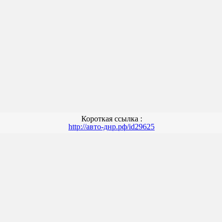
Короткая ссылка :
http://авто-днр.рф/id29625