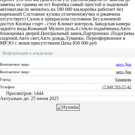
замены не грамма не ест Коробка самый простой и надежный
автомат,масло менялось на 180 000 км,коробка работает без
нареканий️️ Состояние кузова отличное(жучки и ржавчина
отсутствует) ️Салон в прекрасном состоянии ️Без ключевой
доступ Кнопка старт - стоп Климат контроль Заводская камера
заднего вида,Кожаный Мульти руль,4 стекло подъёмника,Авто
блокировка дверей,Центральный замок,Партроники ,Подогревы
сидений,Авто свет,Авто дождь,Туманки. Переоформление в
МРЭО с моим присутствием️ Цена 850 000 руб
Информация о владельце:
Контактное лицо:
авто Днр
Контактное лицо:
авто Днр
Город:
Енакиево
Телефон :
+7 949 793-57-42
Просмотров: 1444
Актуально до: 25 июня 2025