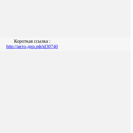
Короткая ссылка :
http://авто-днр.рф/id30740