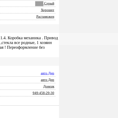
Серый
Хорошее
Растаможен
 1.4. Коробка механика . Привод
стекла все родные, 1 хозяин
ная ! Переоформление без
авто Днр
авто Днр
Донецк
949-458-29-30