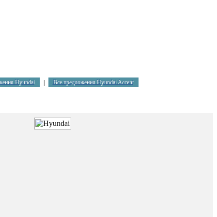
жения Hyundai
|
Все предложения Hyundai Accent