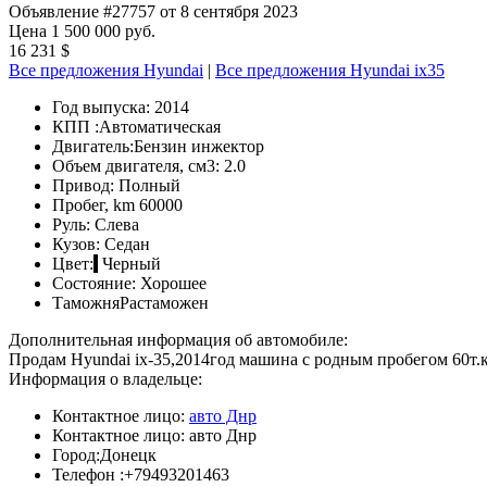
Объявление #27757 от 8 сентября 2023
Цена 1 500 000 руб.
16 231 $
Все предложения Hyundai
|
Все предложения Hyundai ix35
Год выпуска:
2014
КПП :
Автоматическая
Двигатель:
Бензин инжектор
Объем двигателя, см3:
2.0
Привод:
Полный
Пробег, km
60000
Руль:
Слева
Кузов:
Седан
Цвет:
Черный
Состояние:
Хорошее
Таможня
Растаможен
Дополнительная информация об автомобиле:
Продам Hyundai ix-35,2014год машина с родным пробегом 60т.
Информация о владельце:
Контактное лицо:
авто Днр
Контактное лицо:
авто Днр
Город:
Донецк
Телефон :
+79493201463