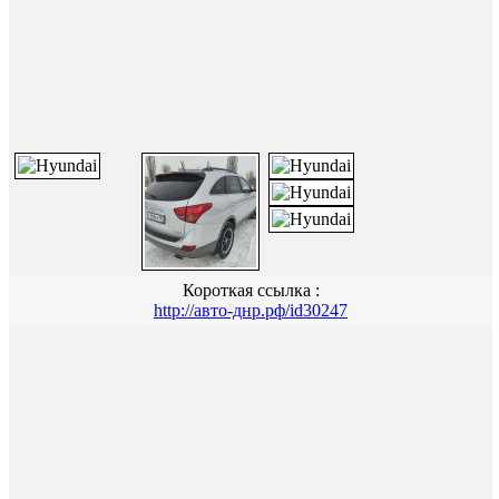
Короткая ссылка :
http://авто-днр.рф/id30247