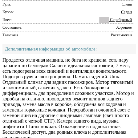
Руль:
Слева
Кузов:
Седан
Цвет:
Серебряный
Состояние:
Хорошее
Таможня
Растаможен
Дополнительная информация об автомобиле:
Продается отличная машина, не бита не крашена, есть пару
царапин по бамперам.Салон в идеальном состоянии, 7 мест,
есть подогревы всех сидений и вентиляция водительского.
Подогрев руля и электропривод. Память сидений. Люк.
Отдельный климат для задних пассажиров. Мотор тяговитый
и экономичный, сажевик удален. Есть блокировка
дифференциала, для преодоления сложных участков. Мотор и
коробка на отлично, проводился ремонт шлицов заднего
привода, замена масла в коробке, обслужена вся ходовая и
заменены тормозные колодки. Переработан головной свет с
заменой линз на дорогие с диодными лампами (свет просто
отличный с четкой СТГ). Камера заднего вида, музыка
инфинити.Шины нокиан. Охлаждение в подлокотнике.
Бесключевой доступ, два родных ключа и дополнительная
сигнализация.