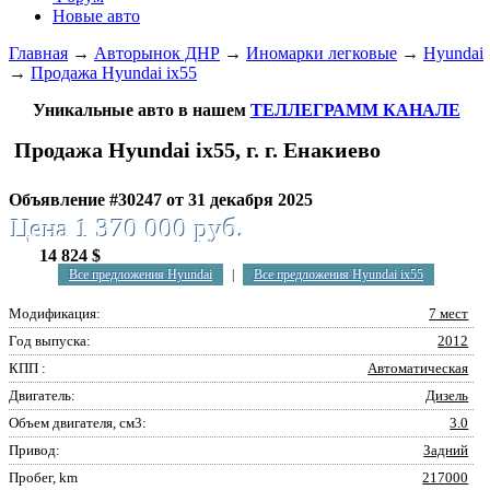
Новые авто
Главная
→
Авторынок ДНР
→
Иномарки легковые
→
Hyundai
→
Продажа Hyundai ix55
Уникальные авто в нашем
ТЕЛЛЕГРАММ КАНАЛЕ
Продажа Hyundai ix55, г. г. Енакиево
Объявление #30247 от 31 декабря 2025
Цена 1 370 000 руб.
14 824 $
Все предложения Hyundai
|
Все предложения Hyundai ix55
Модификация:
7 мест
Год выпуска:
2012
КПП :
Автоматическая
Двигатель:
Дизель
Объем двигателя, см3:
3.0
Привод:
Задний
Пробег, km
217000