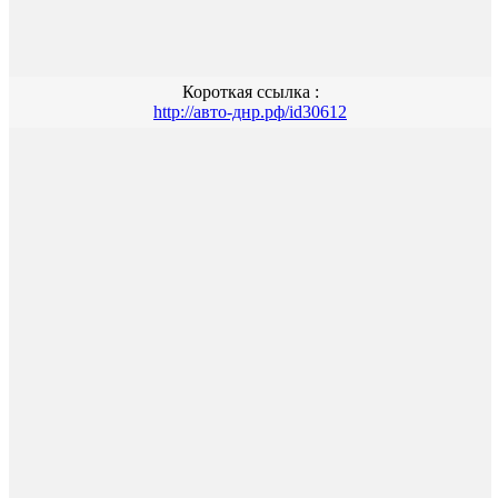
Короткая ссылка :
http://авто-днр.рф/id30612