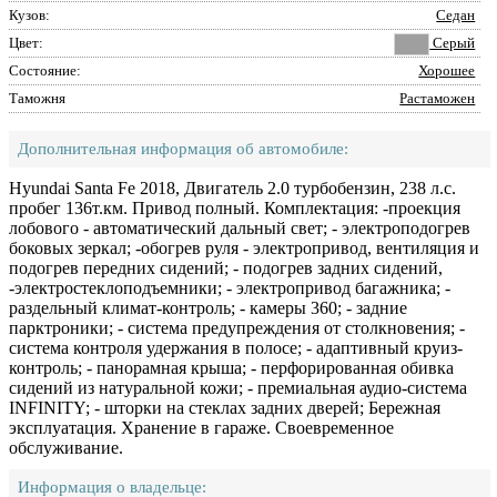
Кузов:
Седан
Цвет:
Серый
Состояние:
Хорошее
Таможня
Растаможен
Дополнительная информация об автомобиле:
Hyundai Santa Fe 2018, Двигатель 2.0 турбобензин, 238 л.с.
пробег 136т.км. Привод полный. Комплектация: -проекция
лобового - автоматический дальный свет; - электроподогрев
боковых зеркал; -обогрев руля - электропривод, вентиляция и
подогрев передних сидений; - подогрев задних сидений,
-электростеклоподъемники; - электропривод багажника; -
раздельный климат-контроль; - камеры 360; - задние
парктроники; - система предупреждения от столкновения; -
система контроля удержания в полосе; - адаптивный круиз-
контроль; - панорамная крыша; - перфорированная обивка
сидений из натуральной кожи; - премиальная аудио-система
INFINITY; - шторки на стеклах задних дверей; Бережная
эксплуатация. Хранение в гараже. Своевременное
обслуживание.
Информация о владельце: