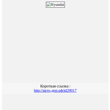
Короткая ссылка :
http://авто-днр.рф/id29017