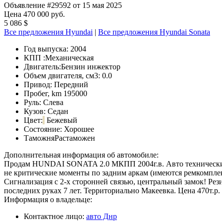
Объявление #29592 от 15 мая 2025
Цена 470 000 руб.
5 086 $
Все предложения Hyundai
|
Все предложения Hyundai Sonata
Год выпуска:
2004
КПП :
Механическая
Двигатель:
Бензин инжектор
Объем двигателя, см3:
0.0
Привод:
Передний
Пробег, km
195000
Руль:
Слева
Кузов:
Седан
Цвет:
Бежевый
Состояние:
Хорошее
Таможня
Растаможен
Дополнительная информация об автомобиле:
Продам HUNDAI SONATA 2.0 МКПП 2004г.в. Авто технически в о
не критические моменты по задним аркам (имеются ремкомплек
Сигнализация с 2-х сторонней связью, центральный замок! Рез
последних руках 7 лет. Территориально Макеевка. Цена 470т.р. 
Информация о владельце:
Контактное лицо:
авто Днр