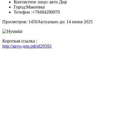
Контактное лицо:
авто Днр
Город:
Макеевка
Телефон :
+79494290970
Просмотров: 1450
Актуально до: 14 июня 2025
Короткая ссылка :
http://авто-днр.рф/id29592