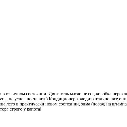
тличном состоянии! Двигатель масло не ест, коробка переключа
ты, не успел поставить) Кондиционер холодит отлично, все опц
ина лето в практически новом состоянии, зима (новая) на штам
торг строго у капота!