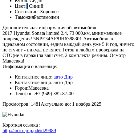
Кузов:
Седан
Цвет:
Синий
Состояние:
Хорошее
Таможня
Растаможен
Дополнительная информация об автомобиле:
2017 Hyundai Sonata limited 2.4, 73 000.км, минимальные
повреждения! 5NPE34AF8JH6388301 Автомобиль в
идеальном состоянии, ездим каждый день уже 5-й год, ничего
не стучит - никуда не тянет. Готов к любым проверкам на
СТО(не в гараж) за ваш счет, 2 комплекта резины. Осмотр
Макеевка!
Информация о владельце:
Контактное лицо:
авто Днр
Контактное лицо:
авто Днр
Город:
Макеевка
Телефон :
+7 (949) 385-87-00
Просмотров: 1481
Актуально до: 1 ноября 2025
Короткая ссылка :
http://авто-днр.рф/id29989