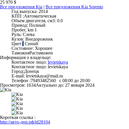
25 970 $
Все предложения Kia
|
Все предложения Kia Sorento
Год выпуска:
2014
КПП :
Автоматическая
Объем двигателя, см3:
0.0
Привод:
Полный
Пробег, km
1
Руль:
Слева
Кузов:
Внедорожник
Цвет:
Синий
Состояние:
Хорошее
Таможня
Растаможен
Информация о владельце:
Контактное лицо:
levietskaya
Контактное лицо:
levietskaya
Город:
Донецк
E-mail:
levietskaya@mail.ru
Телефон :
79493482560 с 08:00 до 20:00
Просмотров: 1634
Актуально до: 27 января 2024
Короткая ссылка :
http://авто-днр.рф/id28104