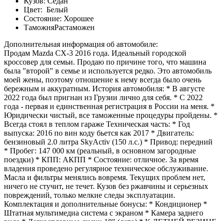
Кузов:
Седан
Цвет:
Белый
Состояние:
Хорошее
Таможня
Растаможен
Дополнительная информация об автомобиле:
Продам Mazda CX-3 2016 года. Идеальный городской
кроссовер для семьи. Продаю по причине того, что машина
была "второй" в семье и используется редко. Это автомобиль
моей жены, поэтому отношение к нему всегда было очень
бережным и аккуратным. История автомобиля: * В августе
2022 года был пригнан из Грузии лично для себя. * С 2022
года - первая и единственная регистрация в России на меня. *
Юридически чистый, все таможенные процедуры пройдены. *
Всегда стоял в теплом гараже Техническая часть: * Год
выпуска: 2016 по вин коду бьется как 2017 * Двигатель:
бензиновый 2.0 литра SkyActiv (150 л.с.) * Привод: передний
* Пробег: 147 000 км (реальный, в основном загородные
поездки) * КПП: АКПП * Состояние: отличное. За время
владения проведено регулярное техническое обслуживание.
Масла и фильтры менялись вовремя. Текущих проблем нет,
ничего не стучит, не течет. Кузов без ржавчины и серьезных
повреждений, только мелкие следы эксплуатации.
Комплектация и дополнительные бонусы: * Кондиционер *
Штатная мультимедиа система с экраном * Камера заднего