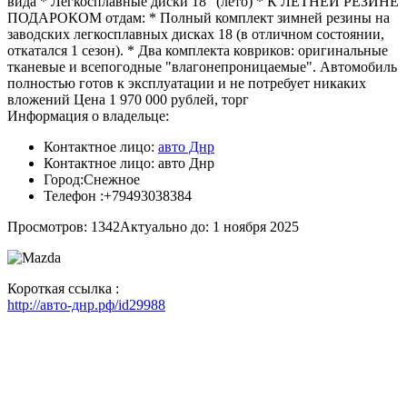
вида * Легкосплавные диски 18" (лето) * К ЛЕТНЕЙ РЕЗИНЕ
ПОДАРОКОМ отдам: * Полный комплект зимней резины на
заводских легкосплавных дисках 18 (в отличном состоянии,
откатался 1 сезон). * Два комплекта ковриков: оригинальные
тканевые и всепогодные "влагонепроницаемые". Автомобиль
полностью готов к эксплуатации и не потребует никаких
вложений Цена 1 970 000 рублей, торг
Информация о владельце:
Контактное лицо:
авто Днр
Контактное лицо:
авто Днр
Город:
Снежное
Телефон :
+79493038384
Просмотров: 1342
Актуально до: 1 ноября 2025
Короткая ссылка :
http://авто-днр.рф/id29988