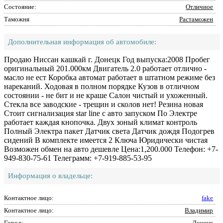
Состояние:
Отличное
Таможня
Растаможен
Дополнительная информация об автомобиле:
Продаю Ниссан кашкай г. Донецк Год выпуска:2008 Пробег
оригинальный 201.000км Двигатель 2.0 работает отлично -
масло не ест Коробка автомат работает в штатном режиме без
нареканий. Ходовая в полном порядке Кузов в отличном
состоянии - не бит и не краше Салон чистый и ухоженный.
Стекла все заводские - трещин и сколов нет! Резина новая
Стоит сигнализация star line с авто запуском По Электре
работает каждая кнопочка. Двух зоный климат контроль
Полный Электра пакет Датчик света Датчик дождя Подогрев
сидений В комплекте имеется 2 Ключа Юридически чистая
Возможен обмен на авто дешевле Цена:1,200.000 Телефон: +7-
949-830-75-61 Телеграмм: +7-919-885-53-95
Информация о владельце:
Контактное лицо:
fake
Контактное лицо:
Владимир
Город:
Донецк