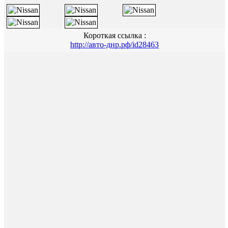
Короткая ссылка :
http://авто-днр.рф/id28463