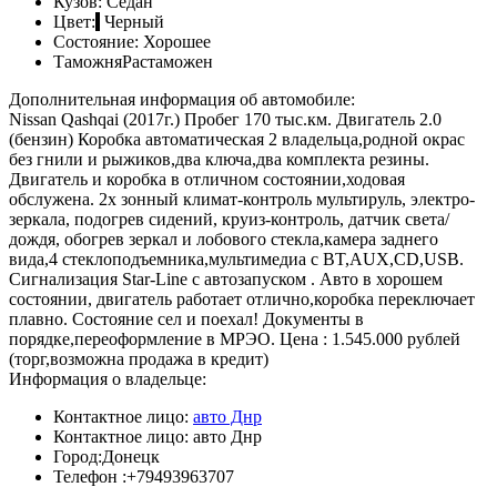
Кузов:
Седан
Цвет:
Черный
Состояние:
Хорошее
Таможня
Растаможен
Дополнительная информация об автомобиле:
Nissan Qashqai (2017г.) Пробег 170 тыс.км. Двигатель 2.0
(бензин) Коробка автоматическая 2 владельца,родной окрас
без гнили и рыжиков,два ключа,два комплекта резины.
Двигатель и коробка в отличном состоянии,ходовая
обслужена. 2х зонный климат-контроль мультируль, электро-
зеркала, подогрев сидений, круиз-контроль, датчик света/
дождя, обогрев зеркал и лобового стекла,камера заднего
вида,4 стеклоподъемника,мультимедиа с BT,AUX,CD,USB.
Сигнализация Star-Line с автозапуском . Авто в хорошем
состоянии, двигатель работает отлично,коробка переключает
плавно. Состояние сел и поехал! Документы в
порядке,переоформление в МРЭО. Цена : 1.545.000 рублей
(торг,возможна продажа в кредит)
Информация о владельце:
Контактное лицо:
авто Днр
Контактное лицо:
авто Днр
Город:
Донецк
Телефон :
+79493963707