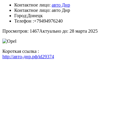
Контактное лицо:
авто Днр
Контактное лицо:
авто Днр
Город:
Донецк
Телефон :
+79494976240
Просмотров: 1467
Актуально до: 28 марта 2025
Короткая ссылка :
http://авто-днр.рф/id29374