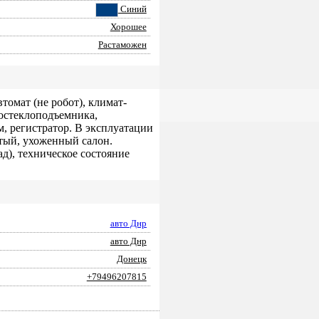
Синий
Хорошее
Растаможен
втомат (не робот), климат-
ростеклоподъемника,
м, регистратор. В эксплуатации
стый, ухоженный салон.
д), техническое состояние
авто Днр
авто Днр
Донецк
+79496207815