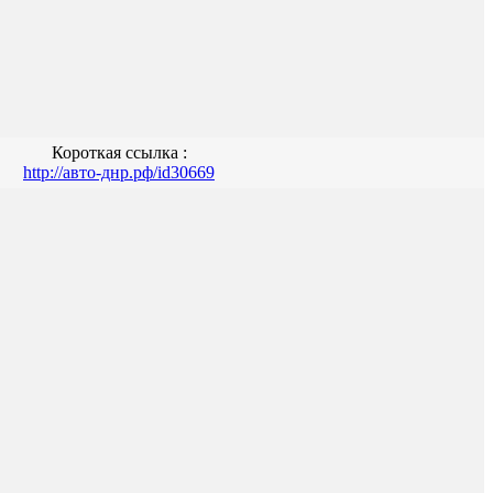
Короткая ссылка :
http://авто-днр.рф/id30669