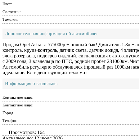
Цвет:
Состояние:
Таможня
Дополнительная информация об автомобиле:
Продам Opel Astra за 575000р + полный бак! Двигатель 1.8л + а
контроль, круиз-контроль, датчик света, датчик дождя, 4 элект
электрозеркала, подогрев сидений, сигнализация с автозапуско
с 2009 года, 3 владельца по ПТС, родной пробег 231000км. Чи
Автомобиль регулярно обслуживался (прошлый раз 1000км наза
идеальное. Есть действующий техосмот
Информация о владельце:
Контактное лицо:
Контактное лицо:
Город:
Телефон :
Просмотров: 164
Актуально до: 12 июля 2026