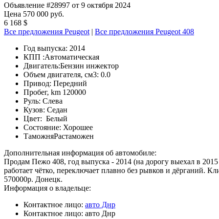
Объявление #28997 от 9 октября 2024
Цена 570 000 руб.
6 168 $
Все предложения Peugeot
|
Все предложения Peugeot 408
Год выпуска:
2014
КПП :
Автоматическая
Двигатель:
Бензин инжектор
Объем двигателя, см3:
0.0
Привод:
Передний
Пробег, km
120000
Руль:
Слева
Кузов:
Седан
Цвет:
Белый
Состояние:
Хорошее
Таможня
Растаможен
Дополнительная информация об автомобиле:
Продам Пежо 408, год выпуска - 2014 (на дорогу выехал в 2015 
работает чётко, переключает плавно без рывков и дёрганий. 
570000р. Донецк.
Информация о владельце:
Контактное лицо:
авто Днр
Контактное лицо:
авто Днр