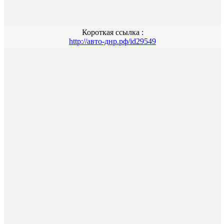
Короткая ссылка :
http://авто-днр.рф/id29549