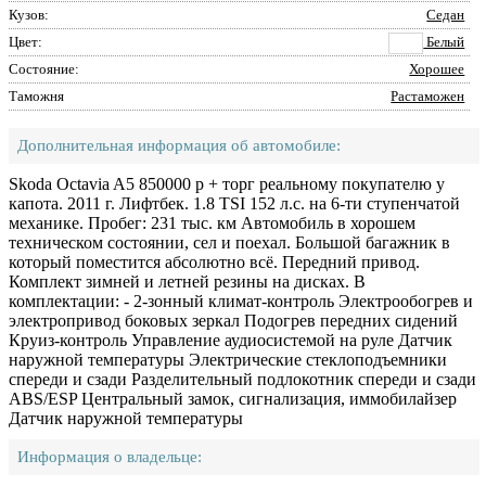
Кузов:
Седан
Цвет:
Белый
Состояние:
Хорошее
Таможня
Растаможен
Дополнительная информация об автомобиле:
Skoda Octavia A5 850000 р + торг реальному покупателю у
капота. 2011 г. Лифтбек. 1.8 TSI 152 л.с. на 6-ти ступенчатой
механике. Пробег: 231 тыс. км Автомобиль в хорошем
техническом состоянии, сел и поехал. Большой багажник в
который поместится абсолютно всё. Передний привод.
Комплект зимней и летней резины на дисках. В
комплектации: - 2-зонный климат-контроль Электрообогрев и
электропривод боковых зеркал Подогрев передних сидений
Круиз-контроль Управление аудиосистемой на руле Датчик
наружной температуры Электрические стеклоподъемники
спереди и сзади Разделительный подлокотник спереди и сзади
ABS/ESP Центральный замок, сигнализация, иммобилайзер
Датчик наружной температуры
Информация о владельце: