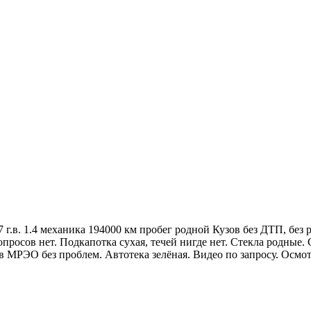
7 г.в. 1.4 механика 194000 км пробег родной Кузов без ДТП, без
опросов нет. Подкапотка сухая, течей нигде нет. Стекла родные
в МРЭО без проблем. Автотека зелёная. Видео по запросу. Осмо