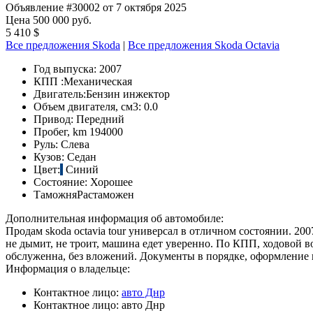
Объявление #30002 от 7 октября 2025
Цена 500 000 руб.
5 410 $
Все предложения Skoda
|
Все предложения Skoda Octavia
Год выпуска:
2007
КПП :
Механическая
Двигатель:
Бензин инжектор
Объем двигателя, см3:
0.0
Привод:
Передний
Пробег, km
194000
Руль:
Слева
Кузов:
Седан
Цвет:
Синий
Состояние:
Хорошее
Таможня
Растаможен
Дополнительная информация об автомобиле:
Продам skoda octavia tour универсал в отличном состоянии. 200
не дымит, не троит, машина едет уверенно. По КПП, ходовой в
обслуженна, без вложений. Документы в порядке, оформление 
Информация о владельце:
Контактное лицо:
авто Днр
Контактное лицо:
авто Днр