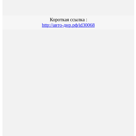
Короткая ссылка :
http://авто-днр.рф/id30068