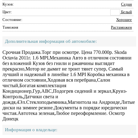
Кузов:
Седан
Цвет:
Белый
Состояние:
Хорошее
Таможня
Растаможен
Дополнительная информация об автомобиле:
Срочная Продажа.Торг при осмотре. Цена 770.000р. Skoda
Octavia 2011г. 1.6 MPI,Механика Авто в отличном состоянии
без вложений Кузов без гнили и ржавчины выглядит
прекрасно,Мотор не дымит не троит тянет супер, Самый
лучший и надежный в линейке 1.6 MPI Коробка механика в
отличном состоянии,Ходовая вся перебрана,Салон
чистый,Богатая комплектация
Кондиционер,Гур,АВС,Подогрев сидений и зеркал,Круиз-
Контроль,Датчики света и
дождя,4Эл.Стеклоподьемника,Магнитола на Андроиде,Литые
диски на зимнее резине.Документы в порядке юредически
чистая.Автотека зеленая,Любое переоформление. Осмотр
Донецк
Информация о владельце: