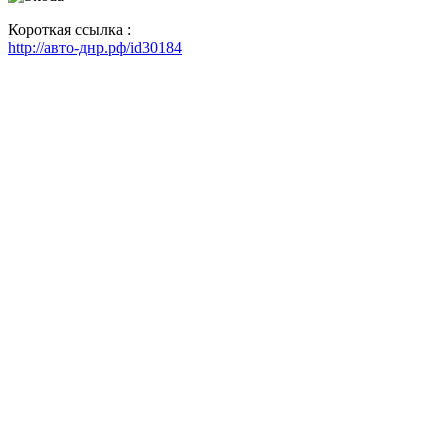
Короткая ссылка :
http://авто-днр.рф/id30184