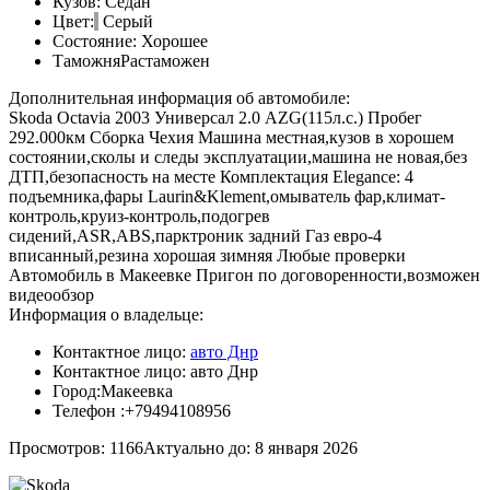
Кузов:
Седан
Цвет:
Серый
Состояние:
Хорошее
Таможня
Растаможен
Дополнительная информация об автомобиле:
Skoda Octavia 2003 Универсал 2.0 AZG(115л.с.) Пробег
292.000км Сборка Чехия Машина местная,кузов в хорошем
состоянии,сколы и следы эксплуатации,машина не новая,без
ДТП,безопасность на месте Комплектация Elegance: 4
подъемника,фары Laurin&Klement,омыватель фар,климат-
контроль,круиз-контроль,подогрев
сидений,ASR,ABS,парктроник задний Газ евро-4
вписанный,резина хорошая зимняя Любые проверки
Автомобиль в Макеевке Пригон по договоренности,возможен
видеообзор
Информация о владельце:
Контактное лицо:
авто Днр
Контактное лицо:
авто Днр
Город:
Макеевка
Телефон :
+79494108956
Просмотров: 1166
Актуально до: 8 января 2026