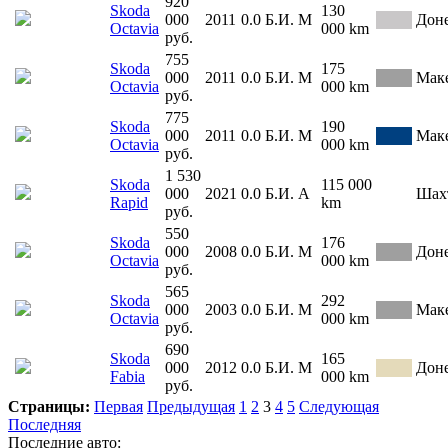
920
Skoda
130
000
2011
0.0
Б.И.
М
Дон
Octavia
000 km
руб.
755
Skoda
175
000
2011
0.0
Б.И.
М
Мак
Octavia
000 km
руб.
775
Skoda
190
000
2011
0.0
Б.И.
М
Мак
Octavia
000 km
руб.
1 530
Skoda
115 000
000
2021
0.0
Б.И.
А
Шах
Rapid
km
руб.
550
Skoda
176
000
2008
0.0
Б.И.
М
Дон
Octavia
000 km
руб.
565
Skoda
292
000
2003
0.0
Б.И.
М
Мак
Octavia
000 km
руб.
690
Skoda
165
000
2012
0.0
Б.И.
М
Дон
Fabia
000 km
руб.
Страницы:
Первая
Предыдущая
1
2
3
4
5
Следующая
Последняя
Последние авто: