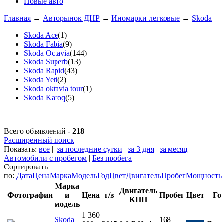
Новые авто
Главная
→
Авторынок ДНР
→
Иномарки легковые
→
Skoda
Skoda Ace
(1)
Skoda Fabia
(9)
Skoda Octavia
(144)
Skoda Superb
(13)
Skoda Rapid
(43)
Skoda Yeti
(2)
Skoda oktavia tour
(1)
Skoda Karoq
(5)
Всего объявлений -
218
Расширенный поиск
Показать:
все
|
за последние сутки
|
за 3 дня
|
за месяц
Автомобили с пробегом
|
Без пробега
Сортировать
по:
Дата
Цена
Марка
Модель
Год
Цвет
Двигатель
Пробег
Мощность
Марка
Двигатель
Фотографии
и
Цена
г/в
Пробег
Цвет
Го
КПП
модель
1 360
Skoda
168