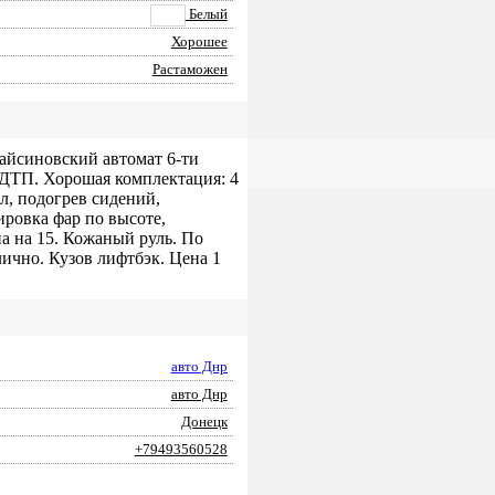
Белый
Хорошее
Растаможен
 айсиновский автомат 6-ти
з ДТП. Хорошая комплектация: 4
л, подогрев сидений,
ировка фар по высоте,
а на 15. Кожаный руль. По
лично. Кузов лифтбэк. Цена 1
авто Днр
авто Днр
Донецк
+79493560528