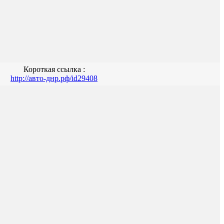
Короткая ссылка :
http://авто-днр.рф/id29408