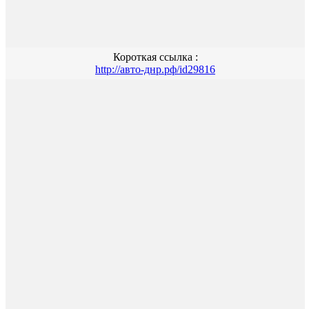
Короткая ссылка :
http://авто-днр.рф/id29816