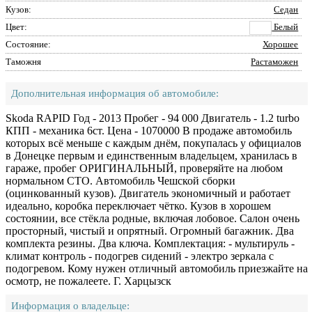
Кузов:
Седан
Цвет:
Белый
Состояние:
Хорошее
Таможня
Растаможен
Дополнительная информация об автомобиле:
Skoda RAPID Год - 2013 Пробег - 94 000 Двигатель - 1.2 turbo
КПП - механика 6ст. Цена - 1070000 В продаже автомобиль
которых всё меньше с каждым днём, покупалась у официалов
в Донецке первым и единственным владельцем, хранилась в
гараже, пробег ОРИГИНАЛЬНЫЙ, проверяйте на любом
нормальном СТО. Автомобиль Чешской сборки
(оцинкованный кузов). Двигатель экономичный и работает
идеально, коробка переключает чётко. Кузов в хорошем
состоянии, все стёкла родные, включая лобовое. Салон очень
просторный, чистый и опрятный. Огромный багажник. Два
комплекта резины. Два ключа. Комплектация: - мультируль -
климат контроль - подогрев сидений - электро зеркала с
подогревом. Кому нужен отличный автомобиль приезжайте на
осмотр, не пожалеете. Г. Харцызск
Информация о владельце: