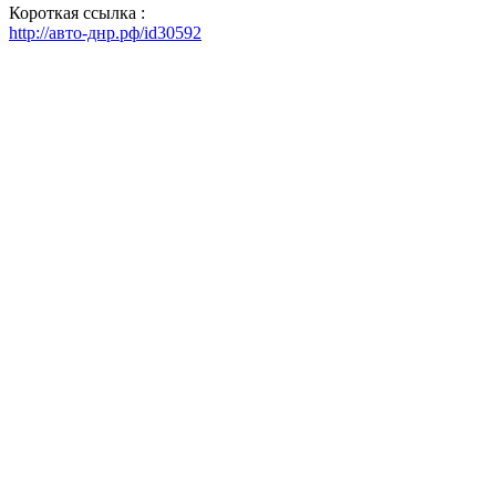
Короткая ссылка :
http://авто-днр.рф/id30592