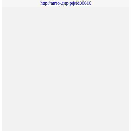
http://авто-днр.рф/id30616