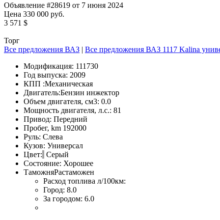
Объявление #28619 от 7 июня 2024
Цена 330 000 руб.
3 571 $
Торг
Все предложения ВАЗ
|
Все предложения ВАЗ 1117 Kalina унив
Модификация:
111730
Год выпуска:
2009
КПП :
Механическая
Двигатель:
Бензин инжектор
Объем двигателя, см3:
0.0
Мощность двигателя, л.с.:
81
Привод:
Передний
Пробег, km
192000
Руль:
Слева
Кузов:
Универсал
Цвет:
Серый
Состояние:
Хорошее
Таможня
Растаможен
Расход топлива л/100км:
Город:
8.0
За городом:
6.0