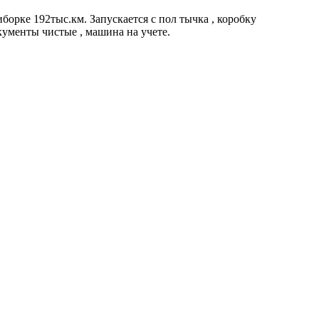
борке 192тыс.км. Запускается с пол тычка , коробку
кументы чистые , машина на учете.