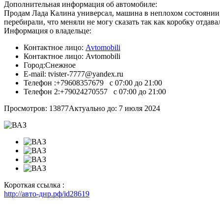
Дополнительная информация об автомобиле:
Продам Лада Калина универсал, машина в неплохом состоянии, к
перебирали, что меняли не могу сказать так как коробку отдав
Информация о владельце:
Контактное лицо:
Avtomobili
Контактное лицо:
Avtomobili
Город:
Снежное
E-mail:
tvister-7777@yandex.ru
Телефон :
+79608357679 с 07:00 до 21:00
Телефон 2:
+79024270557 с 07:00 до 21:00
Просмотров: 13877
Актуально до: 7 июля 2024
Короткая ссылка :
http://авто-днр.рф/id28619