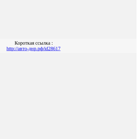
Короткая ссылка :
http://авто-днр.рф/id28617