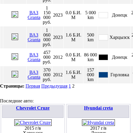
1
ВАЗ
150
0.0
Б.И.
5 000
2023
Донецк
Granta
000
М
km
руб.
1
ВАЗ
060
1.6
Б.И.
500
2023
Харцызск
Granta
000
М
km
руб.
457
ВАЗ
0.0
Б.И.
86 000
000
2012
Донецк
Granta
М
km
руб.
370
157
ВАЗ
1.6
Б.И.
000
2012
000
Горловка
Granta
М
руб.
km
Страницы:
Первая
Предыдущая
1
2
Последние авто:
Chevrolet Cruze
Hyundai creta
2015 г/в
2017 г/в
Харцызск
Донецк