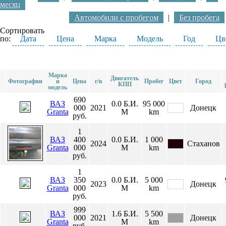
месяц
Автомобили с пробегом
|
Без пробега
Сортировать
по:
Дата
Цена
Марка
Модель
Год
Цв
Марка
Двигатель
Фотографии
и
Цена
г/в
Пробег
Цвет
Город
КПП
модель
690
ВАЗ
0.0
Б.И.
95 000
000
2021
Донецк
Granta
М
km
руб.
1
ВАЗ
400
0.0
Б.И.
1 000
2024
Стаханов
Granta
000
М
km
руб.
1
ВАЗ
350
0.0
Б.И.
5 000
2023
Донецк
Granta
000
М
km
руб.
999
ВАЗ
1.6
Б.И.
5 500
000
2021
Донецк
Granta
М
km
руб.