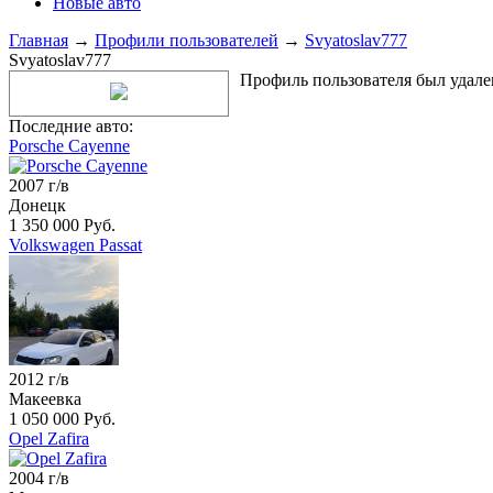
Новые авто
Главная
→
Профили пользователей
→
Svyatoslav777
Svyatoslav777
Профиль пользователя был удале
Последние авто:
Porsche Cayenne
2007 г/в
Донецк
1 350 000 Руб.
Volkswagen Passat
2012 г/в
Макеевка
1 050 000 Руб.
Opel Zafira
2004 г/в