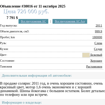
Объявление #30016 от 11 октября 2025
Цена 720 000 руб.
7 791 $
Все предложения AC
|
Все предложения AC Ace
Год выпуска:
2011
Объем двигателя, см3:
999.9
Пробег, km
180000
Руль:
Слева
Кузов:
Седан
Цвет:
Бежевый
Состояние:
Хорошее
Таможня
Растаможен
Дополнительная информация об автомобиле:
В продаже солярис 2011 год, в очень хорошем состоянии, очень
красивый цвет, мотор 1,6 очень экономичен и с хорошей
динамикой. Шины йокогама с большим остатком. Более детальн
по телефону или при встрече.
Информация о владельце: