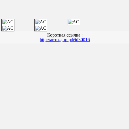
Короткая ссылка :
http://авто-днр.рф/id30016