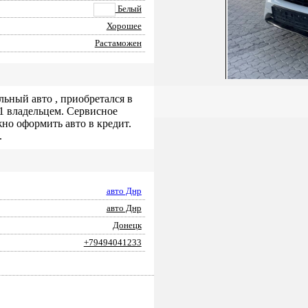
Белый
Хорошее
Растаможен
льный авто , приобретался в
 1 владельцем. Сервисное
но оформить авто в кредит.
.
авто Днр
авто Днр
Донецк
+79494041233