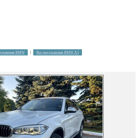
едложения BMW
|
Все предложения BMW X5