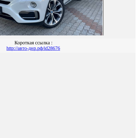
Короткая ссылка :
http://авто-днр.рф/id28676