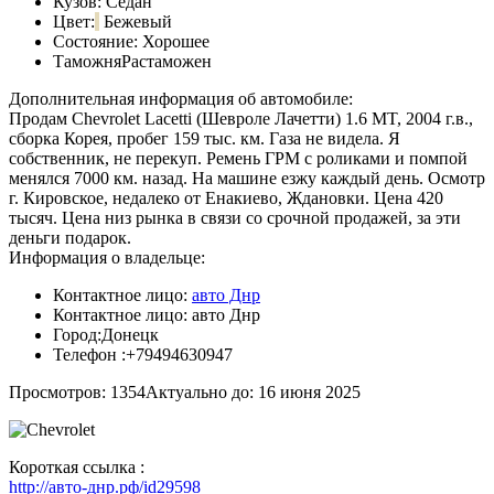
Кузов:
Седан
Цвет:
Бежевый
Состояние:
Хорошее
Таможня
Растаможен
Дополнительная информация об автомобиле:
Продам Chevrolet Lacetti (Шевроле Лачетти) 1.6 MT, 2004 г.в.,
сборка Корея, пробег 159 тыс. км. Газа не видела. Я
собственник, не перекуп. Ремень ГРМ с роликами и помпой
менялся 7000 км. назад. На машине езжу каждый день. Осмотр
г. Кировское, недалеко от Енакиево, Ждановки. Цена 420
тысяч. Цена низ рынка в связи со срочной продажей, за эти
деньги подарок.
Информация о владельце:
Контактное лицо:
авто Днр
Контактное лицо:
авто Днр
Город:
Донецк
Телефон :
+79494630947
Просмотров: 1354
Актуально до: 16 июня 2025
Короткая ссылка :
http://авто-днр.рф/id29598